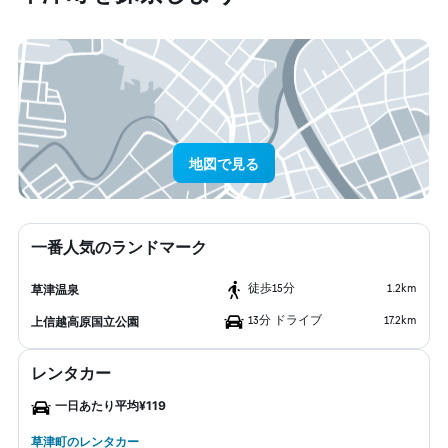
地図で見る
一番人気のランドマーク
​徒歩15分
1.2km
草津温泉
13分 ドライブ
17.2km
上信越高原国立公園
レンタカー
一日あたり平均¥119
草津町のレンタカー