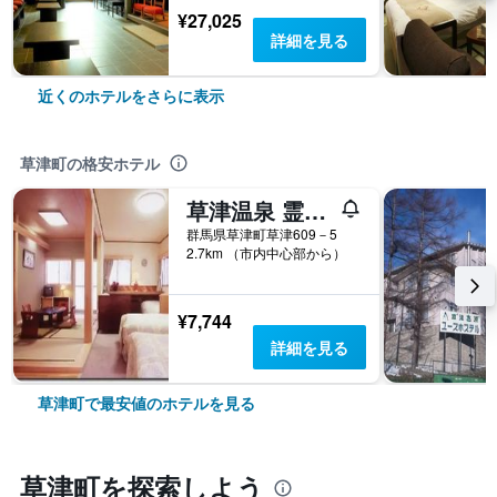
¥27,025
詳細を見る
近くのホテルをさらに表示
草津町の格安ホテル
草津温泉 霊泉 平右
群馬県草津町草津609－5
2.7km （市内中心部から）
¥7,744
詳細を見る
草津町で最安値のホテルを見る
草津町​を探索しよう