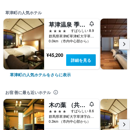
草津町の人気ホテル
草津温泉 季の庭 （共立リゾート）
4つ星
すばらしい 8.9
群馬県草津町草津町大字草津字白根464-214
0.0km （市内中心部から）
¥45,200
詳細を見る
草津町の人気ホテルをさらに表示
お宿 善に最も近いホテル
木の葉 （共立リゾート）
4つ星
すばらしい 8.6
群馬県草津町大字草津字白根464-214
0.3km （市内中心部から）