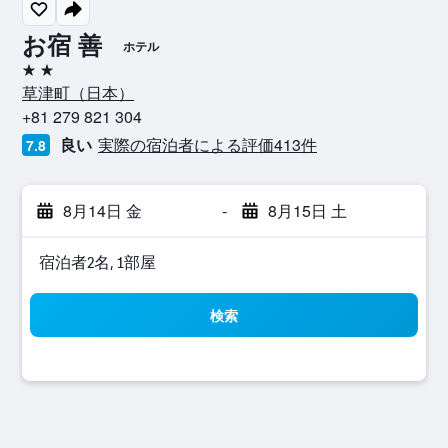
お宿 善
ホテル
2つ星
草津町​（日本​）​
+81 279 821 304
良い
実際の宿泊者による評価413​件
7.8
8月14日 金
-
8月15日 土
宿泊者2名, 1​部屋
検索