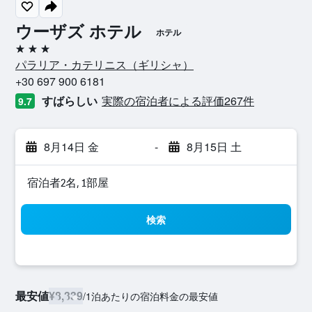
ウーザズ ホテル
ホテル
3つ星
パラリア・カテリニス​（ギリシャ​）​
+30 697 900 6181
すばらしい
実際の宿泊者による評価267​件
9.7
8月14日 金
-
8月15日 土
宿泊者2名, 1​部屋
検索
最安値
¥8,339
/
1泊あたりの宿泊料金の最安値