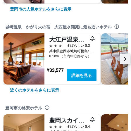
豊岡市の人気ホテルをさらに表示
城崎温泉 かがり火の宿 大西屋水翔苑に最も近いホテル
大江戸温泉物語Premium きのさき
3つ星
すばらしい 8.3
兵庫県豊岡市城崎町桃島1232
0.1km （市内中心部から）
¥33,577
詳細を見る
近くのホテルをさらに表示
豊岡市の格安ホテル
豊岡スカイホテル
3つ星
すばらしい 8.4