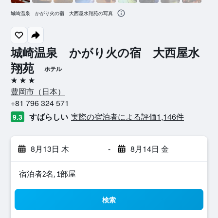
城崎温泉 かがり火の宿 大西屋水翔苑の写真
城崎温泉 かがり火の宿 大西屋水
翔苑
ホテル
3つ星
豊岡市​（日本​）​
+81 796 324 571
すばらしい
実際の宿泊者による評価1,146​件
9.3
8月13日 木
-
8月14日 金
宿泊者2名, 1​部屋
検索