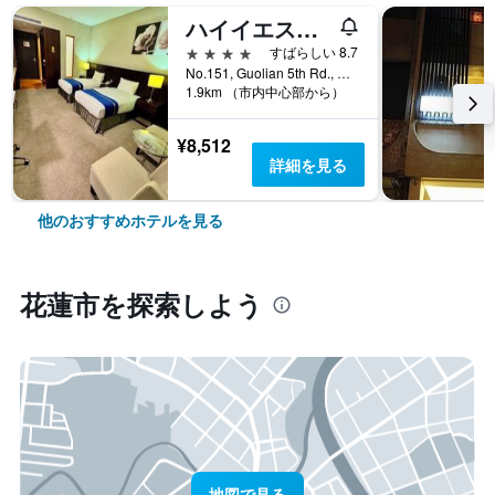
ハイイエスホテル - 花蓮 (勤天商旅 - 花蓮館)
4つ星
すばらしい 8.7
No.151, Guolian 5th Rd., 花蓮市, 台湾
1.9km （市内中心部から）
¥8,512
詳細を見る
他のおすすめホテルを見る
花蓮市​を探索しよう
地図で見る