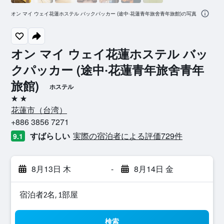
オン マイ ウェイ花蓮ホステル バックパッカー (途中‧花蓮青年旅舍青年旅館)の写真
オン マイ ウェイ花蓮ホステル バッ
クパッカー (途中‧花蓮青年旅舍青年
旅館)
ホステル
2つ星
花蓮市​（台湾​）​
+886 3856 7271
すばらしい
実際の宿泊者による評価729​件
9.1
8月13日 木
-
8月14日 金
宿泊者2名, 1​部屋
検索