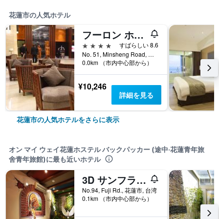
花蓮市の人気ホテル
フーロン ホテル 花蓮
4つ星
すばらしい 8.6
No. 51, Minsheng Road, 花蓮市, 台湾
0.0km （市内中心部から）
¥10,246
詳細を見る
花蓮市の人気ホテルをさらに表示
オン マイ ウェイ花蓮ホステル バックパッカー (途中‧花蓮青年旅
舍青年旅館)に最も近いホテル
3D サンフラワー エンボスド B＆B
No.94, Fuji Rd., 花蓮市, 台湾
0.1km （市内中心部から）