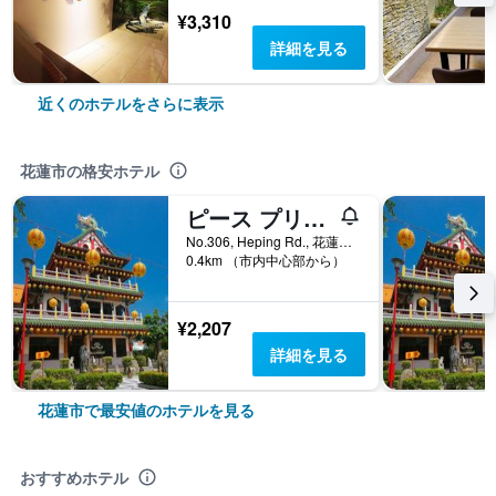
¥3,310
詳細を見る
近くのホテルをさらに表示
花蓮市の格安ホテル
ピース プリズン カフェ イン (和平公獄)
No.306, Heping Rd., 花蓮市, 台湾
0.4km （市内中心部から）
¥2,207
詳細を見る
花蓮市で最安値のホテルを見る
おすすめホテル