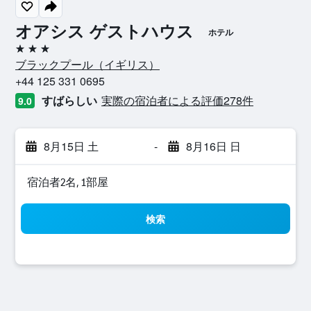
オアシス ゲストハウス
ホテル
3つ星
ブラックプール​（イギリス​）​
+44 125 331 0695
すばらしい
実際の宿泊者による評価278​件
9.0
8月15日 土
-
8月16日 日
宿泊者2名, 1​部屋
検索