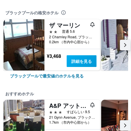
ブラックプールの格安ホテル
ザ マーリン
2つ星
普通 5.6
2 Charnley Road, ブラックプール, イギリス
0.2km （市内中心部から）
¥3,468
詳細を見る
ブラックプールで最安値のホテルを見る
おすすめホテル
A&P アット ザ シェロン ハウス
3つ星
すばらしい 9.5
21 Gynn Avenue, ブラックプール, イギリス
1.7km （市内中心部から）