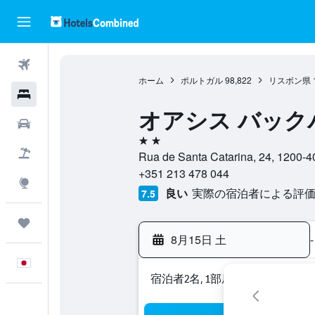
航空券
ホーム
ポルトガル
98,822
リスボン県
ホテル
オアシス バック
レンタカー
2つ星
航空券+ホテル
Rua de Santa Catarina, 24,
+351 213 478 044
Explore
良い
実際の宿泊者による評価5
7.5
Trips
8月15日 土
-
日本語
宿泊者2名, 1​部屋