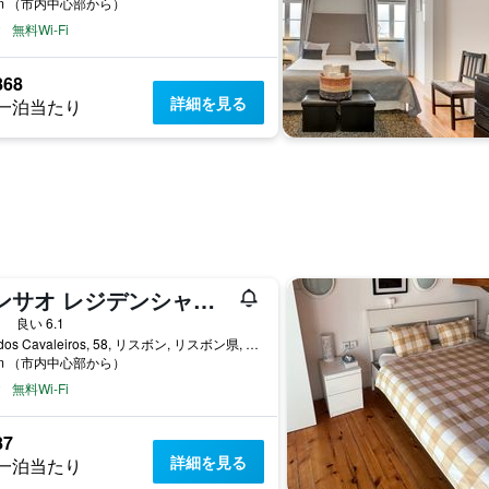
km （市内中心部から）
無料Wi-Fi
868
詳細を見る
一泊当たり
ペンサオ レジデンシャルフロル ド カバレイロス
星
良い 6.1
Rua dos Cavaleiros, 58, リスボン, リスボン県, ポルトガル
km （市内中心部から）
無料Wi-Fi
87
詳細を見る
一泊当たり