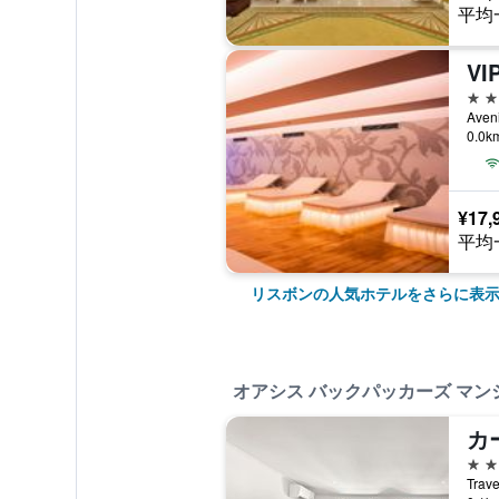
平均
5つ
0.0
¥17,
平均
リスボンの人気ホテルをさらに表
オアシス バックパッカーズ マン
4つ