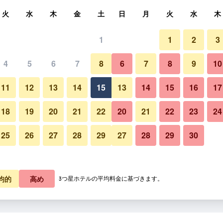
索
火
水
木
金
土
日
月
火
水
木
1
1
2
3
4
5
6
7
8
6
7
8
9
10
11
12
13
14
15
13
14
15
16
17
料金を表示
18
19
20
21
22
20
21
22
23
24
25
26
27
28
29
27
28
29
30
料金を表示
料金を表示
均的
高め
3つ星ホテルの平均料金に基づきます。