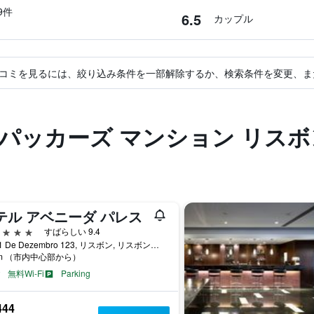
​件
6.5
カップル
コミを見るには、絞り込み条件を一部解除するか、検索条件を変更、ま
クパッカーズ マンション リス
テル アベニーダ パレス
星
すばらしい 9.4
Rua 1 De Dezembro 123, リスボン, リスボン県, ポルトガル
km （市内中心部から）
無料Wi-Fi
Parking
444