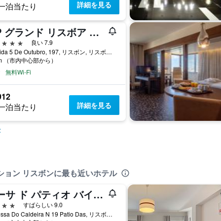
詳細を見る
一泊当たり
VIP グランド リスボア ホテル & スパ
星
良い 7.9
Avenida 5 De Outubro, 197, リスボン, リスボン県, ポルトガル
km （市内中心部から）
無料Wi-Fi
912
詳細を見る
一泊当たり
示
ション リスボンに最も近いホテル
カーサ ド パティオ バイ シアドゥ
星
すばらしい 9.0
Travessa Do Caldeira N 19 Patio Das, リスボン, リスボン県, ポルトガル