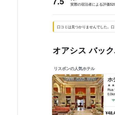
7.5
実際の宿泊者による評価529
口コミは見つかりませんでした。口
オアシス バッ
リスボンの人気ホテル
ホ
5つ
0.0
¥48,