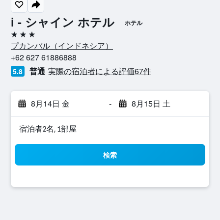
i - シャイン ホテル
ホテル
3つ星
プカンバル​（インドネシア​）​
+62 627 61886888
普通
実際の宿泊者による評価67​件
5.8
8月14日 金
-
8月15日 土
宿泊者2名, 1​部屋
検索