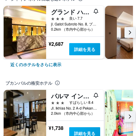
グランド ハワイ ホテル プカンバルー
3つ星
良い 7.7
jl. Gatot Subroto No. 8, プカンバル, インドネシア
0.2km （市内中心部から）
¥2,687
詳細を見る
近くのホテルをさらに表示
プカンバルの格安ホテル
パルマ インダ ホテル
3つ星
すばらしい 8.4
Jl. Ikhlas No. 2 A-d Pekanbaru, Riau, プカンバル, インドネシア
2.0km （市内中心部から）
¥1,738
詳細を見る