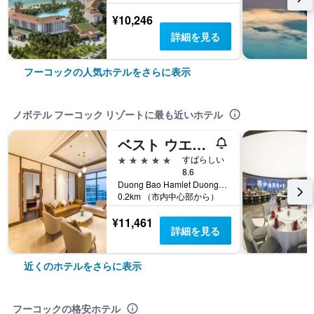
¥10,246
詳細を見る
フーコックの人気ホテルをさらに表示
ノボテル フーコック リゾートに最も近いホテル
ベスト ウエスタン プレミア ソナセア フーコック
5つ星
すばらしい
8.6
Duong Bao Hamlet Duong To Commune, Ward 5, フーコック, ベトナム
0.2km （市内中心部から）
¥11,461
詳細を見る
近くのホテルをさらに表示
フーコックの格安ホテル