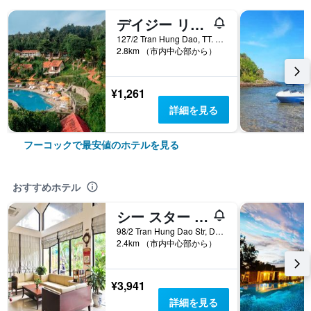
デイジー リゾート
127/2 Tran Hung Dao, TT. Duong Dong, フーコック, ベトナム
2.8km （市内中心部から）
¥1,261
詳細を見る
フーコックで最安値のホテルを見る
おすすめホテル
シー スター リゾート
98/2 Tran Hung Dao Str, Duong Dong, フーコック, ベトナム
2.4km （市内中心部から）
¥3,941
詳細を見る