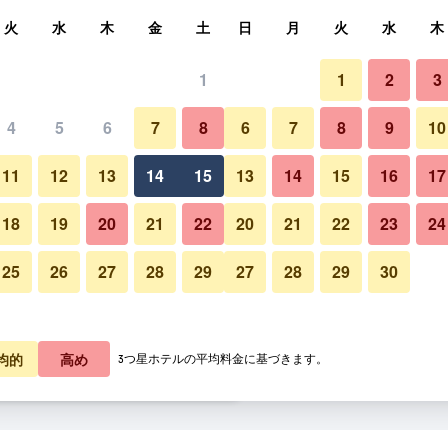
索
火
水
木
金
土
日
月
火
水
木
1
1
2
3
泊料金の最安値
4
5
6
7
8
6
7
8
9
10
バー
あたり合計
11
12
13
14
15
13
14
15
16
17
1,556
プランを見る
18
19
20
21
22
20
21
22
23
24
25
26
27
28
29
27
28
29
30
ノボテル ルガーノ パラディー
1,969
プランを見る
3,011
プランを見る
均的
高め
3つ星ホテルの平均料金に基づきます。
パラディーゾのオファー