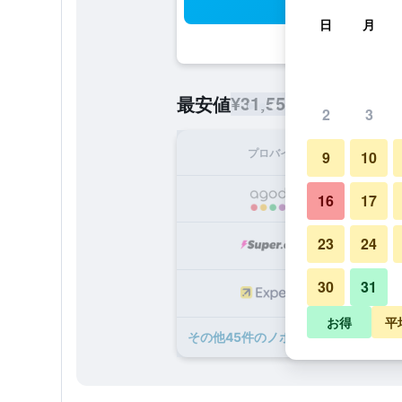
検
日
月
¥31,556
最安値
/
1泊あたりの宿
2
3
プロバイダ
1泊
9
10
¥3
16
17
23
24
¥3
30
31
¥3
お得
平
​その他45​件のノボテル ルガーノ 