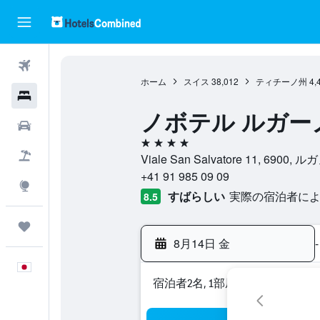
航空券
ホーム
スイス
38,012
ティチーノ州
4,
ホテル
ノボテル ルガー
レンタカー
4つ星
航空券+ホテル
Viale San Salvatore 11, 690
+41 91 985 09 09
Explore
すばらしい
実際の宿泊者による
8.5
Trips
8月14日 金
-
日本語
宿泊者2名, 1​部屋