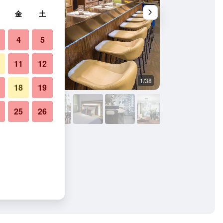
金
土
4
5
11
12
1/38
レストラン
18
19
25
26
ゾの写真