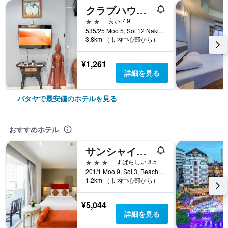
クラブハウス サザン スター リゾート パタヤ
2つ星
良い 7.9
535/25 Moo 5, Soi 12 Naklua Road, Banglamung, パタヤ, タイ
3.8km （市内中心部から）
¥1,261
詳細を見る
パタヤで最安値のホテルを見る
おすすめホテル
サンシャイン ビスタ
3つ星
すばらしい 8.5
201/1 Moo 9, Soi.3, Beach Rd., パタヤ, タイ
1.2km （市内中心部から）
¥5,044
詳細を見る