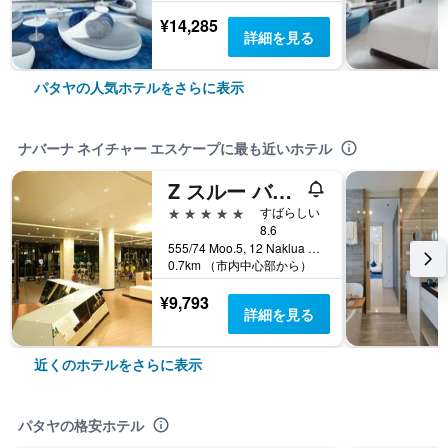
¥14,285
詳細を見る
パタヤの人気ホテルをさらに表示
ナバーナ ネイチャー エスケープに最も近いホテル
Z スルー バイ ザ ザイン
5つ星
すばらしい
8.6
555/74 Moo.5, 12 Naklua Rd., パタヤ, タイ
0.7km （市内中心部から）
¥9,793
詳細を見る
近くのホテルをさらに表示
パタヤの格安ホテル