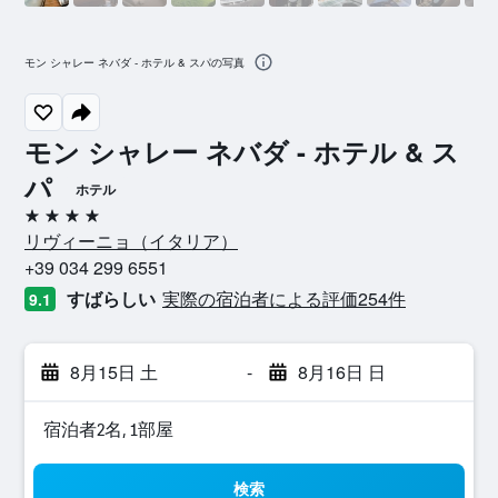
モン シャレー ネバダ - ホテル & スパの写真
モン シャレー ネバダ - ホテル & ス
パ
ホテル
4つ星
リヴィーニョ​（イタリア​）​
+39 034 299 6551
すばらしい
実際の宿泊者による評価254​件
9.1
8月15日 土
-
8月16日 日
宿泊者2名, 1​部屋
検索