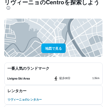
リヴィーニョ​のCentro​を探索しよう
地図で見る
一番人気のランドマーク
​徒歩16分
1.3km
Livigno Ski Area
レンタカー
リヴィーニョのレンタカー