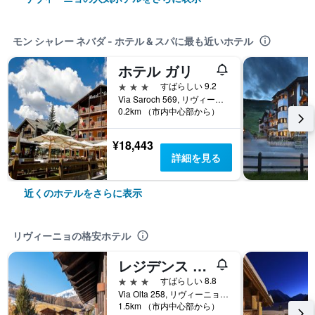
モン シャレー ネバダ - ホテル & スパに最も近いホテル
ホテル ガリ
3つ星
すばらしい 9.2
Via Saroch 569, リヴィーニョ, ソンドリオ県, イタリア
0.2km （市内中心部から）
¥18,443
詳細を見る
近くのホテルをさらに表示
リヴィーニョの格安ホテル
レジデンス ネベガル バイ オリジナル ガリ
3つ星
すばらしい 8.8
Via Olta 258, リヴィーニョ, ソンドリオ県, イタリア
1.5km （市内中心部から）