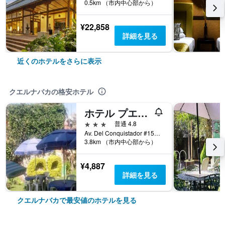
0.5km （市内中心部から）
¥22,858
詳細を見る
近くのホテルをさらに表示
クエルナバカの格安ホテル
ホテル プエルタ デル シエロ
3つ星
普通 4.8
Av. Del Conquistador #156, クエルナバカ, モレロス州, メキシコ
3.8km （市内中心部から）
¥4,887
詳細を見る
クエルナバカで最安値のホテルを見る