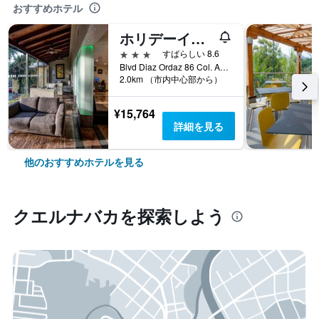
おすすめホテル
ホリデーイン クエルナバカ
3つ星
すばらしい 8.6
Blvd Diaz Ordaz 86 Col. Acapanzingo, クエルナバカ, モレロス州, メキシコ
2.0km （市内中心部から）
¥15,764
詳細を見る
他のおすすめホテルを見る
クエルナバカ​を探索しよう