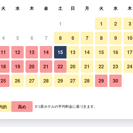
索
火
水
木
金
土
日
月
火
水
木
1
1
2
3
4
5
6
7
8
6
7
8
9
10
ビーチ
11
12
13
14
15
13
14
15
16
17
料金を表示
18
19
20
21
22
20
21
22
23
24
25
26
27
28
29
27
28
29
30
ミラマーレ リゾートの写真
料金を表示
料金を表示
均的
高め
3つ星ホテルの平均料金に基づきます。