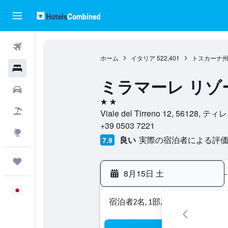
航空券
ホーム
イタリア
522,401
トスカーナ
ホテル
ミラマーレ リゾ
レンタカー
2つ星
航空券+ホテル
Viale del Tirreno 12, 5612
+39 0503 7221
Explore
良い
実際の宿泊者による評価2
7.9
Trips
8月15日 土
-
日本語
宿泊者2名, 1​部屋