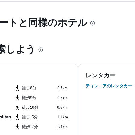
ゾートと同様のホテル
索しよう
ク
レンタカー
ティレニアのレンタカー
​徒歩8分
0.7km
​徒歩9分
0.7km
o
​徒歩10分
0.8km
litan
​徒歩13分
1.1km
​徒歩17分
1.4km