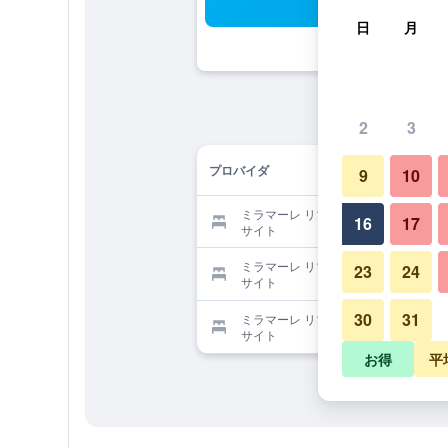
検
日
月
2
3
プロバイダ
9
10
ミラマーレ リゾートを提供する予約
16
17
サイト
ミラマーレ リゾートを提供する予約
23
24
サイト
30
31
ミラマーレ リゾートを提供する予約
サイト
お得
平