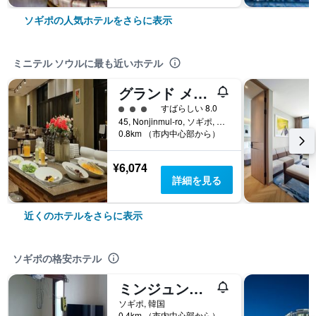
ソギポの人気ホテルをさらに表示
ミニテル ソウルに最も近いホテル
グランド メール ホテル チェジュ
3​クラス評価
すばらしい 8.0
45, Nonjinmul-ro, ソギポ, 韓国
0.8km （市内中心部から）
¥6,074
詳細を見る
近くのホテルをさらに表示
ソギポの格安ホテル
ミンジュンガク
ソギポ, 韓国
0.4km （市内中心部から）