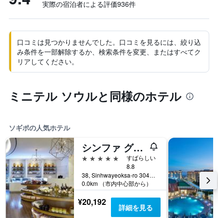
実際の宿泊者による評価936​件
口コミは見つかりませんでした。口コミを見るには、絞り込
み条件を一部解除するか、検索条件を変更、またはすべてク
リアしてください。
ミニテル ソウルと同様のホテル
ソギポの人気ホテル
シンファ グァン チェジュ シンファ ワールド ホテル アンド リゾート
5つ星
すばらしい
8.8
38, Sinhwayeoksa-ro 304Beon-Gil, ソギポ, 韓国
0.0km （市内中心部から）
¥20,192
詳細を見る