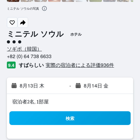
ミニテル ソウルの写真
ミニテル ソウル
ホテル
3​クラス評価
ソギポ​（韓国​）​
+82 (0) 64 738 6633
すばらしい
実際の宿泊者による評価936​件
9.4
8月13日 木
-
8月14日 金
宿泊者2名, 1​部屋
検索