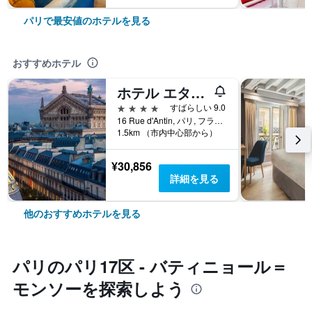
パリで最安値のホテルを見る
おすすめホテル
ホテル エタジュニ オペラ
4つ星
すばらしい 9.0
16 Rue d'Antin, パリ, フランス
1.5km （市内中心部から）
¥30,856
詳細を見る
他のおすすめホテルを見る
パリ​のパリ17区 - バティニョール＝
モンソー​を探索しよう