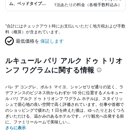
ム、ベッドタイプ情
1泊あたりの料金（各種手数料込み）
報なし
*
合計にはチェックアウト時にお支払いいただく地方税および手数
料（概算）が含まれています。
最低価格を
保証します
ルキュール パリ アルク ドゥ トリオ
ンフ ワグラムに関する情報
パレ デ コングレ、ポルト マイヨ、シャンゼリゼ通りの近く、ラ
デファンスのビジネス街からわずか 10 分に位置するメルキュー
ル パリ アルク ドゥ トリオンフ ワグラム ホテルは、スタイリッ
シュで居心地の良い空間で高く評価されています。仕事や首都で
のショッピングで疲れた 1 日を終えた後は、ゆったりとおくつろ
ぎいただける、温かみのあるホテルです。パリ観光へ出発する前
に、ファミリールームで美味しい...
さらに表示