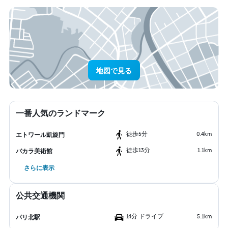
地図で見る
一番人気のランドマーク
​徒歩5分
0.4km
エトワール凱旋門
​徒歩13分
1.1km
バカラ美術館
さらに表示
公共交通機関
14分 ドライブ
5.1km
パリ北駅