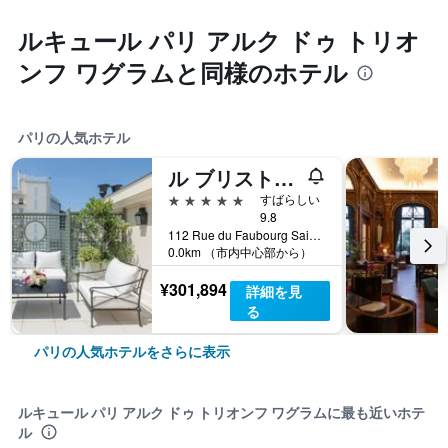
ルキュール パリ アルク ドゥ トリオ
ンフ ワグラムと同様のホテル
パリの人気ホテル
ル ブリストル パリ - オートケル ホテルズ
5つ星
すばらしい
9.8
112 Rue du Faubourg Saint Honoré, パリ, フランス
0.0km （市内中心部から）
¥301,894
詳細を見
る
パリの人気ホテルをさらに表示
ルキュール パリ アルク ドゥ トリオンフ ワグラムに最も近いホテ
ル