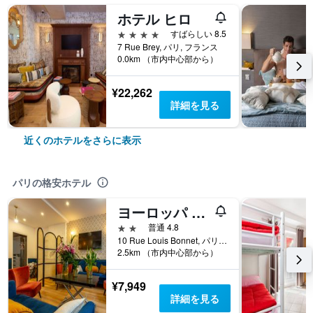
ホテル ヒロ
4つ星
すばらしい 8.5
7 Rue Brey, パリ, フランス
0.0km （市内中心部から）
¥22,262
詳細を見る
近くのホテルをさらに表示
パリの格安ホテル
ヨーロッパ BLV パリ
2つ星
普通 4.8
10 Rue Louis Bonnet, パリ, フランス
2.5km （市内中心部から）
¥7,949
詳細を見る