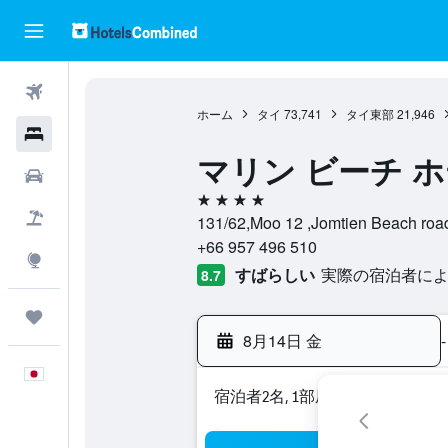
航空券
ホーム
タイ
73,741
タイ東部
21,946
ホテル
マリン ビーチ 
レンタカー
4つ星
航空券+ホテル
131/62,Moo 12 ,Jomtien Beach 
+66 957 496 510
Explore
すばらしい
実際の宿泊者による
8.7
Trips
8月14日 金
-
日本語
宿泊者2名, 1​部屋