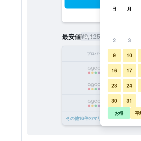
検
日
月
¥9,125
最安値
/
1泊あたりの宿泊
2
3
プロバイダ
1泊
9
10
¥
16
17
23
24
¥
30
31
¥1
お得
平
​その他16​件のマリン ビーチ ホテル