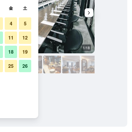
金
土
4
5
11
12
1/18
コンファレンスルー
18
19
25
26
写真