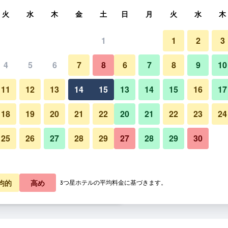
索
火
水
木
金
土
日
月
火
水
木
1
1
2
3
料金の最安値
4
5
6
7
8
6
7
8
9
10
その他
あたり合計
11
12
13
14
15
13
14
15
16
17
9,125
プランを見る
18
19
20
21
22
20
21
22
23
24
25
26
27
28
29
27
28
29
30
9,384
プランを見る
マリン ビーチ ホテル パタヤの
0,522
プランを見る
均的
高め
3つ星ホテルの平均料金に基づきます。
 パタヤのオファー