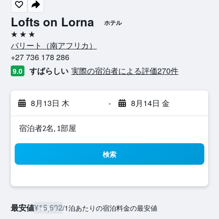
Lofts on Lorna
ホテル
3つ星
バリート​（南アフリカ​）​
+27 736 178 286
すばらしい
実際の宿泊者による評価270​件
9.0
8月13日 木
-
8月14日 金
宿泊者2名, 1​部屋
検索
最安値
¥15,602
/
1泊あたりの宿泊料金の最安値