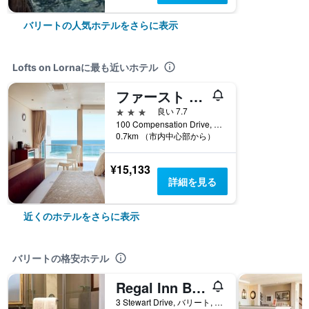
バリートの人気ホテルをさらに表示
Lofts on Lornaに最も近いホテル
ファースト グループ ラ モンターニュ
3つ星
良い 7.7
100 Compensation Drive, バリート, クワズール・ナタール州, 南アフリカ
0.7km （市内中心部から）
¥15,133
詳細を見る
近くのホテルをさらに表示
バリートの格安ホテル
Regal Inn Ballito
3 Stewart Drive, バリート, クワズール・ナタール州, 南アフリカ