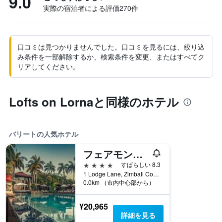
9.0
実際の宿泊者による評価270​件
口コミは見つかりませんでした。口コミを見るには、絞り込
み条件を一部解除するか、検索条件を変更、またはすべてク
リアしてください。
Lofts on Lornaと同様のホテル
バリートの人気ホテル
フェアモント ジムバリ ロッジ
4つ星
すばらしい 8.3
1 Lodge Lane, Zimbali Coastal Estate, バリート, クワズール・ナタール州, 南アフリカ
0.0km （市内中心部から）
¥20,965
詳細を見る