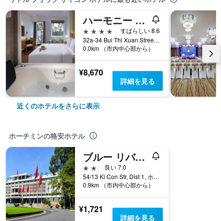
ハーモニー サイゴン ホテル＆スパ
4つ星
すばらしい 8.6
32a-34 Bui Thi Xuan Street, ホーチミン, ベトナム
0.0km （市内中心部から）
¥8,670
詳細を見る
近くのホテルをさらに表示
ホーチミンの格安ホテル
ブルー リバー 2 ホテル
2つ星
良い 7.0
54/13 Ki Con Str, Dist 1, ホーチミン, ベトナム
0.9km （市内中心部から）
¥1,721
詳細を見る