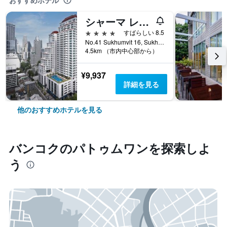
おすすめホテル
シャーマ レイクビュー アソーク
4つ星
すばらしい 8.5
No.41 Sukhumvit 16, Sukhumvit Road, バンコク, タイ
4.5km （市内中心部から）
¥9,937
詳細を見る
他のおすすめホテルを見る
バンコク​のパトゥムワン​を探索しよ
う