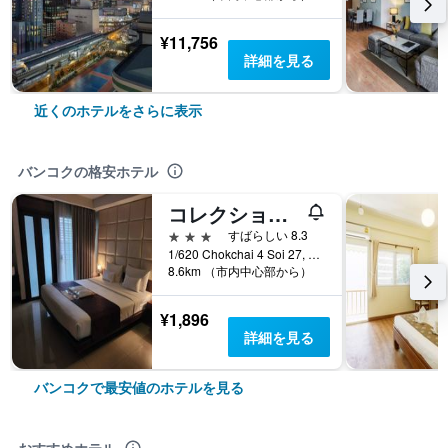
¥11,756
詳細を見る
近くのホテルをさらに表示
バンコクの格安ホテル
コレクション O ザ バンコク チャ チャ スイート
3つ星
すばらしい 8.3
1/620 Chokchai 4 Soi 27, バンコク, タイ
8.6km （市内中心部から）
¥1,896
詳細を見る
バンコクで最安値のホテルを見る