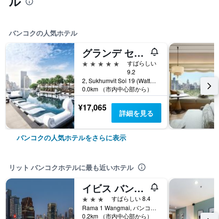
ル
バンコクの人気ホテル
グランデ センター ポイント ターミナル21
5つ星
すばらしい
9.2
2, Sukhumvit Soi 19 (Wattana), バンコク, タイ
0.0km （市内中心部から）
¥17,065
詳細を見る
バンコクの人気ホテルをさらに表示
リット バンコクホテルに最も近いホテル
イビス バンコク サイアム
3つ星
すばらしい 8.4
Rama 1 Wangmai, バンコク, タイ
0.2km （市内中心部から）