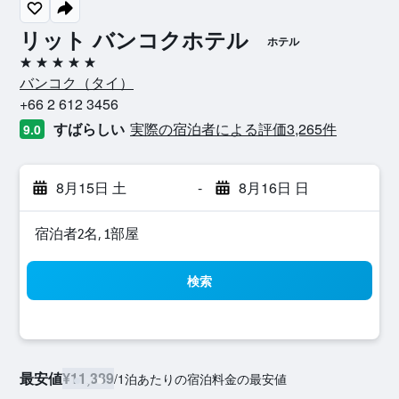
リット バンコクホテル
ホテル
5つ星
バンコク​（タイ​）​
+66 2 612 3456
すばらしい
実際の宿泊者による評価3,265​件
9.0
8月15日 土
-
8月16日 日
宿泊者2名, 1​部屋
検索
最安値
¥11,389
/
1泊あたりの宿泊料金の最安値