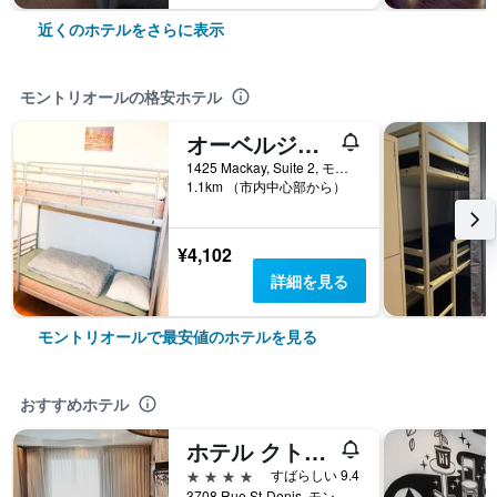
近くのホテルをさらに表示
モントリオールの格安ホテル
オーベルジュ・ラペロ - ホステル
1425 Mackay, Suite 2, モントリオール, QC, カナダ
1.1km （市内中心部から）
¥4,102
詳細を見る
モントリオールで最安値のホテルを見る
おすすめホテル
ホテル クトゥマ
4つ星
すばらしい 9.4
3708 Rue St-Denis, モントリオール, QC, カナダ