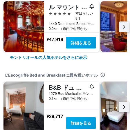
ル マウント ステファン
5つ星
すばらしい
9.1
1440 Drummond Street, モントリオール, QC, カナダ
0.0km （市内中心部から）
¥47,919
詳細を見る
モントリオールの人気ホテルをさらに表示
L'Escogriffe Bed and Breakfastに最も近いホテル
B&B ドュ ビレッジ - BBV
1279 Rue Montcalm, モントリオール, QC, カナダ
0.1km （市内中心部から）
¥28,717
詳細を見る