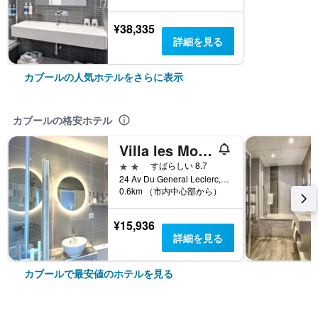
¥38,335
詳細を見る
カブールの人気ホテルをさらに表示
カブールの格安ホテル
Villa les Mots Passants
2つ星
すばらしい 8.7
24 Av Du General Leclerc, カブール, ノルマンディー地域圏, フランス
0.6km （市内中心部から）
¥15,936
詳細を見る
カブールで最安値のホテルを見る