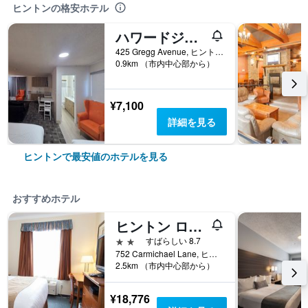
ヒントンの格安ホテル
ハワードジョンソン バイ ウィンダム ヒントン
425 Gregg Avenue, ヒントン, AB, カナダ
0.9km （市内中心部から）
¥7,100
詳細を見る
ヒントンで最安値のホテルを見る
おすすめホテル
ヒントン ロッジ
2つ星
すばらしい 8.7
752 Carmichael Lane, ヒントン, AB, カナダ
2.5km （市内中心部から）
¥18,776