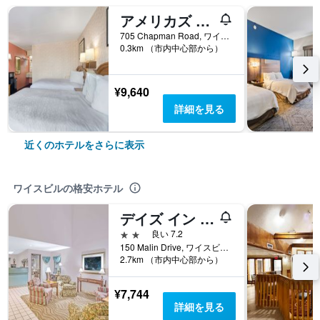
アメリカズ ベスト バリュー イン ウィズビル
705 Chapman Road, ワイスビル, VA, アメリカ合衆国
0.3km （市内中心部から）
¥9,640
詳細を見る
近くのホテルをさらに表示
ワイスビルの格安ホテル
デイズ イン バイ ウィンダム ウィズビル
2つ星
良い 7.2
150 Malin Drive, ワイスビル, VA, アメリカ合衆国
2.7km （市内中心部から）
¥7,744
詳細を見る