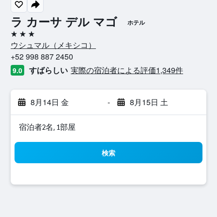
ラ カーサ デル マゴ
ホテル
3つ星
ウシュマル​（メキシコ​）​
+52 998 887 2450
すばらしい
実際の宿泊者による評価1,349​件
9.0
8月14日 金
-
8月15日 土
宿泊者2名, 1​部屋
検索