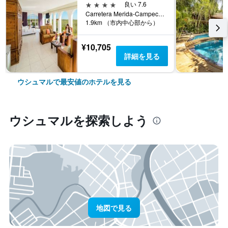
4つ星
良い 7.6
Carretera Merida-Campeche Km 78, ウシュマル, ユカタン州, メキシコ
1.9km （市内中心部から）
¥10,705
詳細を見る
ウシュマルで最安値のホテルを見る
ウシュマル​を探索しよう
地図で見る