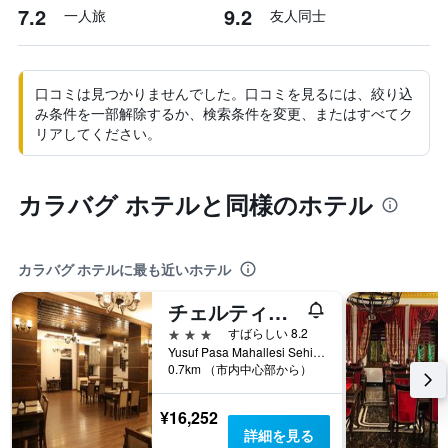
7.2
9.2
一人旅
友人同士
口コミは見つかりませんでした。口コミを見るには、絞り込
み条件を一部解除するか、検索条件を変更、またはすべてク
リアしてください。
カラバグ ホテルと同様のホテル
カラバグ ホテルに最も近いホテル
チェルティコフ ホテル
3つ星
すばらしい 8.2
Yusuf Pasa Mahallesi Sehit Hulusi Aytekin Caddesi No:63 Kars / Merkez, カルス, トルコ
0.7km （市内中心部から）
¥16,252
詳細を見る