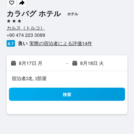
カラバグ ホテル
ホテル
3つ星
カルス​（トルコ​）​
+90 474 223 3089
良い
実際の宿泊者による評価14​件
6.7
8月17日 月
-
8月18日 火
宿泊者2名, 1​部屋
検索