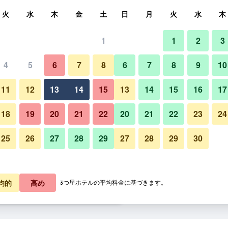
索
火
水
木
金
土
日
月
火
水
木
1
1
2
3
料金の最安値
4
5
6
7
8
6
7
8
9
10
ビーチ
あたり合計
11
12
13
14
15
13
14
15
16
17
9,923
プランを見る
18
19
20
21
22
20
21
22
23
24
25
26
27
28
29
27
28
29
30
ジャングル ヒル ビーチ バンガ
0,996
プランを見る
2,153
プランを見る
均的
高め
3つ星ホテルの平均料金に基づきます。
 バンガローのオファー