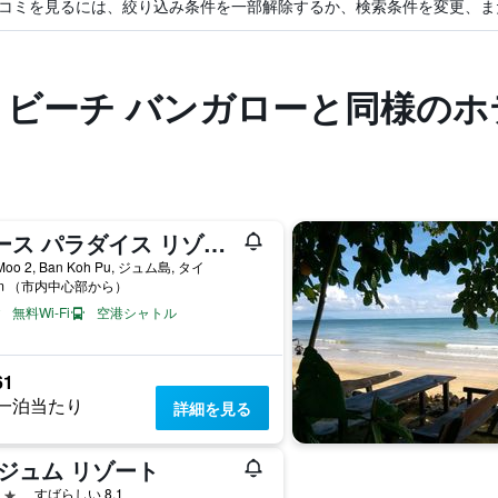
コミを見るには、絞り込み条件を一部解除するか、検索条件を変更、ま
 ビーチ バンガローと同様のホ
ピース パラダイス リゾート
Moo 2, Ban Koh Pu, ジュム島, タイ
km （市内中心部から）
無料Wi-Fi
空港シャトル
61
一泊当たり
詳細を見る
 ジュム リゾート
星
すばらしい 8.1