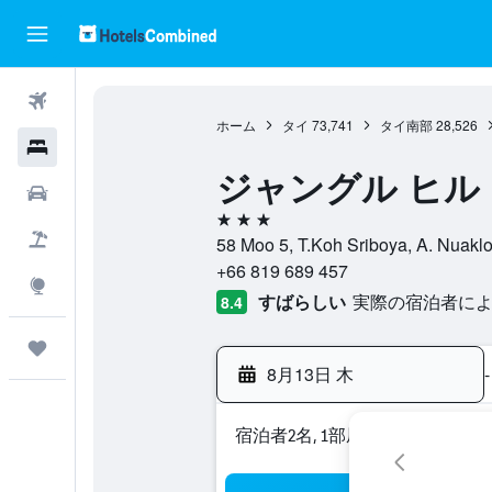
航空券
ホーム
タイ
73,741
タイ南部
28,526
ホテル
ジャングル ヒル
レンタカー
3つ星
航空券+ホテル
58 Moo 5, T.Koh Sriboya, A. N
+66 819 689 457
Explore
すばらしい
実際の宿泊者による
8.4
Trips
8月13日 木
-
宿泊者2名, 1​部屋