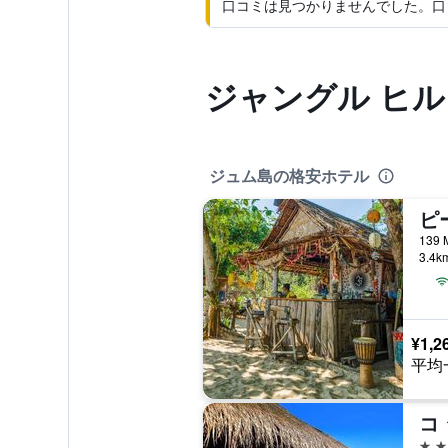
口コミは見つかりませんでした。口
ジャングル ヒル
ジュム島の格安ホテル
139 
3.4
¥1,2
平均
コ
3つ