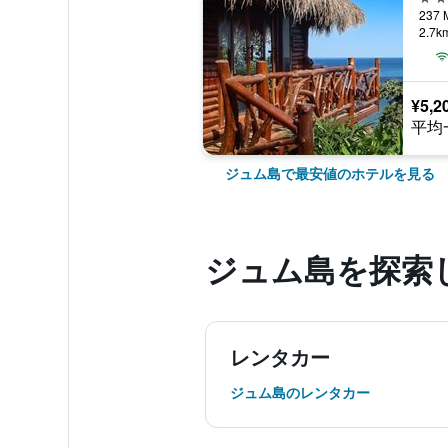
237 
2.7
¥5,2
平均
ジュム島で最安値のホテルを見る
ジュム島​を探索
レンタカー
ジュム島のレンタカー