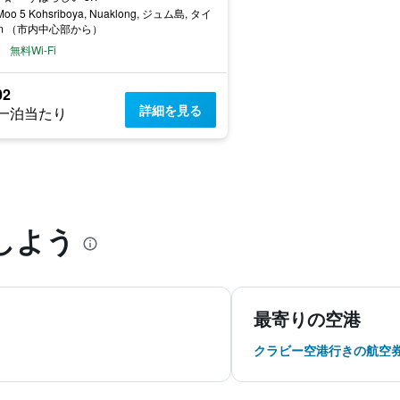
Moo 5 Kohsriboya, Nuaklong, ジュム島, タイ
km （市内中心部から）
無料Wi-Fi
02
詳細を見る
一泊当たり
しよう
最寄りの空港
クラビー空港行きの航空