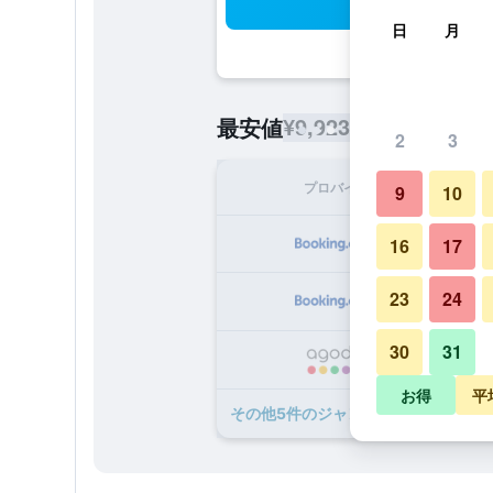
検
日
月
¥9,923
最安値
/
1泊あたりの宿泊
2
3
プロバイダ
1泊
9
10
¥
16
17
23
24
¥1
30
31
¥1
お得
平
​その他5​件のジャングル ヒル ビーチ