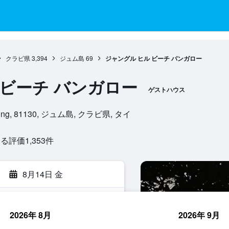
クラビ県
3,394
ジュム島
69
ジャングル ヒル ビーチ バンガロー
 ビーチ バンガロー
ゲストハウス
uaklong, 81130, ジュム島, クラビ県, タイ
評価1,353​件
8月14日 金
2026年 8月
2026年 9月