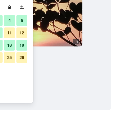
金
土
4
5
11
12
1/1
18
19
25
26
ローの写真