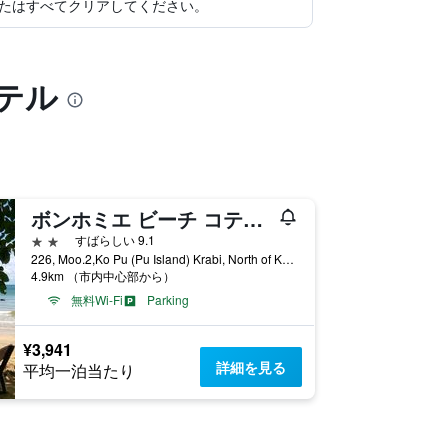
たはすべてクリアしてください。
テル
ボンホミエ ビーチ コテージズ
2つ星
すばらしい 9.1
226, Moo.2,Ko Pu (Pu Island) Krabi, North of Ko Jum, ジュム島, タイ
4.9km （市内中心部から）
無料Wi-Fi
Parking
¥3,941
詳細を見る
平均一泊当たり