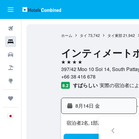
航空券
ホーム
タイ
73,742
タイ東部
21,942
ホテル
インティメート
レンタカー
4つ星
航空券+ホテル
397/42 Moo 10 Soi 14, South 
+66 38 416 678
Explore
すばらしい
実際の宿泊者による
8.2
Trips
8月14日 金
-
日本語
宿泊者2名, 1​部屋