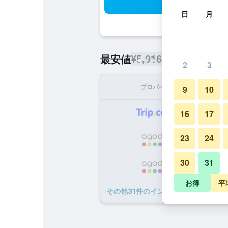
検
日
月
¥5,916
最安値
/
1泊あたりの宿泊
2
3
プロバイダ
1泊
9
10
¥
16
17
23
24
¥
30
31
¥
お得
平
​その他31​件のインティメートホテル