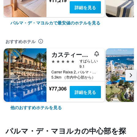
¥11,219
詳細を見る
パルマ・デ・マヨルカで最安値のホテルを見る
おすすめホテル
カスティージョ ホテル ソン ビダ, ア ラグジュアリー コレクション ホテル, マヨルカ
5つ星
すばらしい
9.1
Carrer Raixa 2, パルマ・デ・マヨルカ, マヨルカ島, スペイン
5.3km （市内中心部から）
¥77,306
詳細を見る
他のおすすめホテルを見る
パルマ・デ・マヨルカ​の中心部​を探