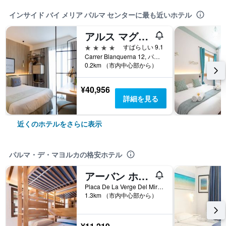
インサイド バイ メリア パルマ センターに最も近いホテル
アルス マグナ ブレイスル ホテル
4つ星
すばらしい 9.1
Carrer Blanquerna 12, パルマ・デ・マヨルカ, マヨルカ島, スペイン
0.2km （市内中心部から）
¥40,956
詳細を見る
近くのホテルをさらに表示
パルマ・デ・マヨルカの格安ホテル
アーバン ホステル パルマ アルベルゲ フベニル
Placa De La Verge Del Miracle 4, パルマ・デ・マヨルカ, マヨルカ島, スペイン
1.3km （市内中心部から）