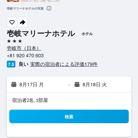
壱岐マリーナホテルの写真
壱岐マリーナホテル
ホテル
3つ星
壱岐市​（日本​）​
+81 920 470 603
良い
実際の宿泊者による評価179​件
7.5
8月17日 月
-
8月18日 火
宿泊者2名, 1​部屋
検索