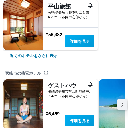
平山旅館
長崎県壱岐市勝本町立石西触 77
6.7km （市内中心部から）
¥58,382
詳細を見る
近くのホテルをさらに表示
壱岐市の格安ホテル
ゲストハウス和茶美
長崎県壱岐市芦辺町箱崎中山触 2375
7.9km （市内中心部から）
¥6,469
詳細を見る