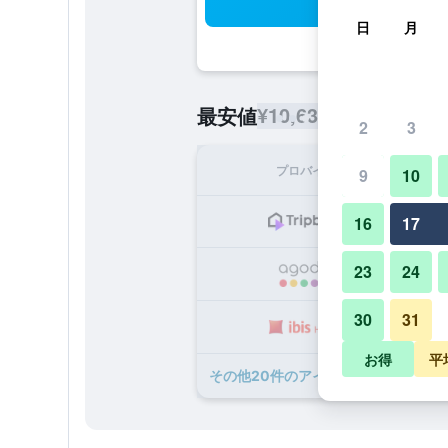
検
日
月
¥10,630
最安値
/
1泊あたりの宿
2
3
プロバイダ
1泊
9
10
¥1
16
17
23
24
¥1
30
31
¥1
お得
平
​その他20​件のアイビス アンバサダ