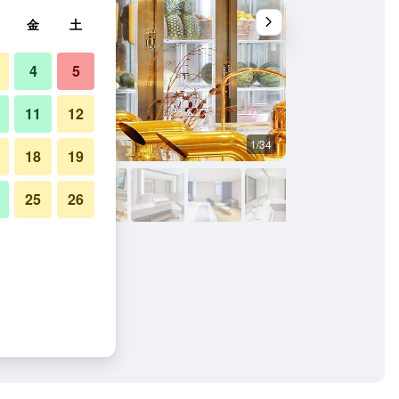
金
土
4
5
11
12
1/34
レストラン
18
19
25
26
ンの写真