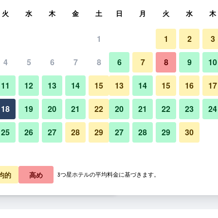
索
火
水
木
金
土
日
月
火
水
木
1
1
2
3
泊料金の最安値
4
5
6
7
8
6
7
8
9
10
レストラン
あたり合計
11
12
13
14
15
13
14
15
16
17
0,630
プランを見る
18
19
20
21
22
20
21
22
23
24
25
26
27
28
29
27
28
29
30
アイビス アンバサダー スウォ
1,497
プランを見る
1,545
プランを見る
均的
高め
3つ星ホテルの平均料金に基づきます。
ー スウォンのオファー