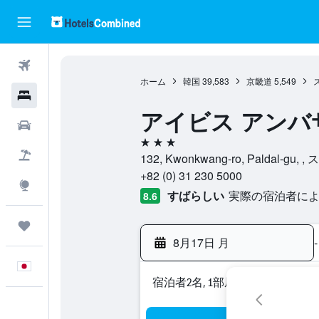
航空券
ホーム
韓国
39,583
京畿道
5,549
ホテル
アイビス アンバ
レンタカー
3つ星
航空券+ホテル
132, Kwonkwang-ro, Paldal-gu
+82 (0) 31 230 5000
Explore
すばらしい
実際の宿泊者による
8.6
Trips
8月17日 月
-
日本語
宿泊者2名, 1​部屋