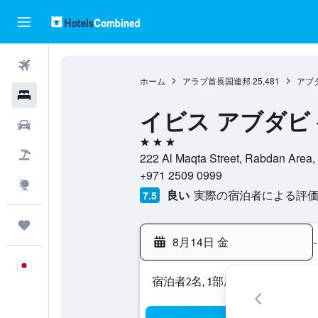
航空券
ホーム
アラブ首長国連邦
25,481
アブ
ホテル
イビス アブダビ
レンタカー
3つ星
航空券+ホテル
222 Al Maqta Street, Rabda
+971 2509 0999
Explore
良い
実際の宿泊者による評価3,
7.5
Trips
8月14日 金
-
日本語
宿泊者2名, 1​部屋