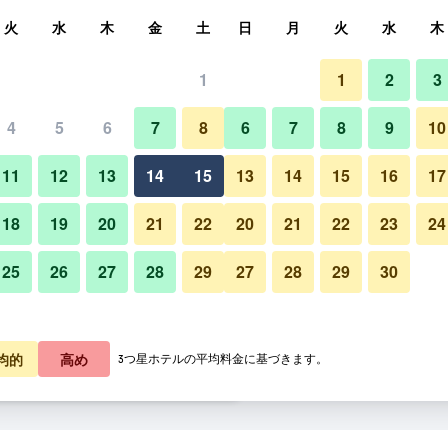
索
火
水
木
金
土
日
月
火
水
木
1
1
2
3
料金の最安値
4
5
6
7
8
6
7
8
9
10
建物
あたり合計
11
12
13
14
15
13
14
15
16
17
6,775
プランを見る
18
19
20
21
22
20
21
22
23
24
25
26
27
28
29
27
28
29
30
イビス アブダビ ゲートの写真
6,778
プランを見る
7,398
プランを見る
均的
高め
3つ星ホテルの平均料金に基づきます。
トのオファー