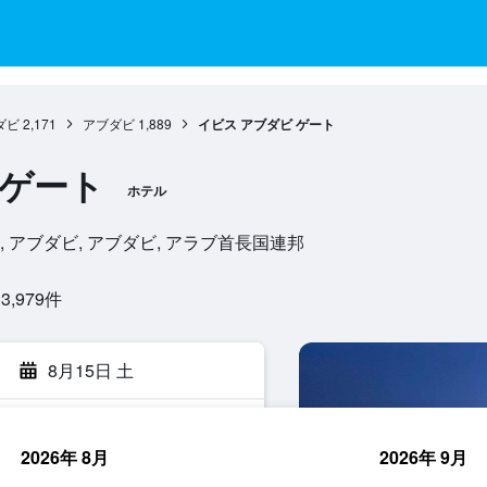
ダビ
2,171
アブダビ
1,889
イビス アブダビ ゲート
 ゲート
ホテル
n Area, , アブダビ, アブダビ, アラブ首長国連邦
979​件
8月15日 土
2026年 8月
2026年 9月