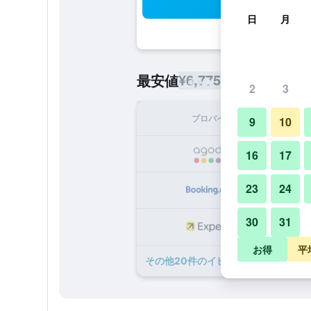
検
日
月
¥6,775
最安値
/
1泊あたりの宿泊
2
3
プロバイダ
1泊
9
10
¥
16
17
23
24
¥
30
31
¥
お得
平
​その他20​件のイビス アブダビ ゲー