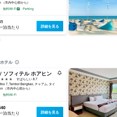
km （市内中心部から）
無料Wi-Fi
Parking
81
詳細を見る
一泊当たり
示
いホテル
O/ ソフィテル ホアヒン
星
すばらしい 8.7
Moo 7, Tambol Bangkao, チャアム, タイ
4km （市内中心部から）
無料Wi-Fi
540
詳細を見る
一泊当たり