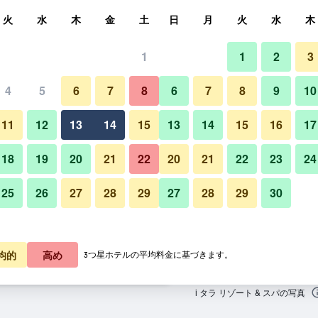
索
火
水
木
金
土
日
月
火
水
木
1
1
2
3
泊料金の最安値
4
5
6
7
8
6
7
8
9
10
その他
あたり合計
11
12
13
14
15
13
14
15
16
17
4,751
プランを見る
18
19
20
21
22
20
21
22
23
24
25
26
27
28
29
27
28
29
30
5,100
プランを見る
5,244
プランを見る
均的
高め
3つ星ホテルの平均料金に基づきます。
のオファー
i タラ リゾート & スパの写真