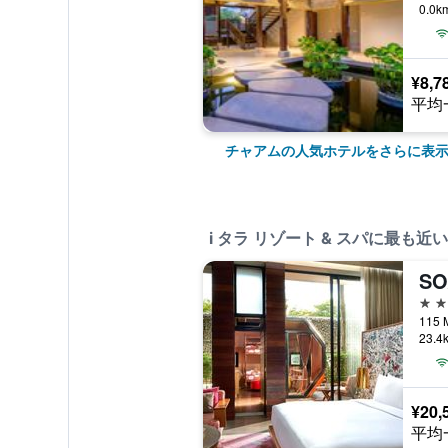
0.0
¥8,7
平均
チャアムの人気ホテルをさらに表
i タラ リゾート & スパに最も近
S
5つ
115 
23.
¥20,
平均