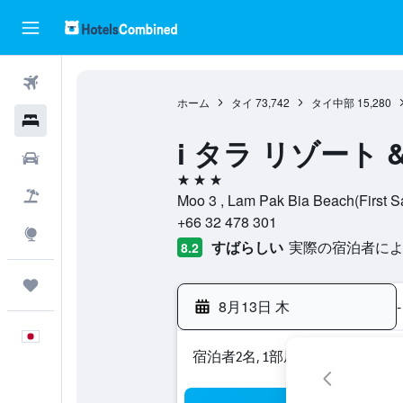
航空券
ホーム
タイ
73,742
タイ中部
15,280
ホテル
i タラ リゾート 
レンタカー
3つ星
航空券+ホテル
Moo 3 , Lam Pak Bia Beach(Fir
+66 32 478 301
Explore
すばらしい
実際の宿泊者による
8.2
Trips
8月13日 木
-
日本語
宿泊者2名, 1​部屋