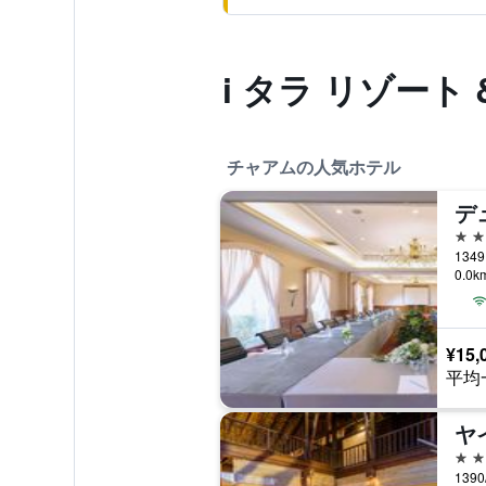
i タラ リゾート
チャアムの人気ホテル
デ
5つ
1349
0.0
¥15,
平均
ヤ
5つ
1390