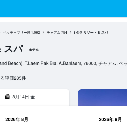
ペッチャブリー県
1,062
チャアム
754
i タラ リゾート & スパ
& スパ
ホテル
st Sand Beach), T.Laem Pak Bia, A.Banlaem, 76000, チ
評価285​件
8月14日 金
2026年 8月
2026年 9月