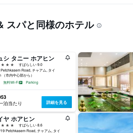
 & スパと同様のホテル
ュシ タニー ホアヒン
星
すばらしい 9.0
 Petchkasem Road, チャアム, タイ
km （市内中心部から）
無料Wi-Fi
Parking
053
詳細を見る
一泊当たり
イヤ ホアヒン
星
すばらしい 8.6
/19 Petchkasem Road, チャアム, タイ