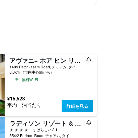
アヴァニ+ ホア ヒン リゾート
1499 Petchkasem Road, チャアム, タイ
0.0km （市内中心部から）
無料Wi-Fi
¥15,523
平均一泊当たり
詳細を見る
ラディソン リゾート & スパ ホアヒン
4つ星
すばらしい 8.1
854/2 Burirom Road, チャアム, タイ