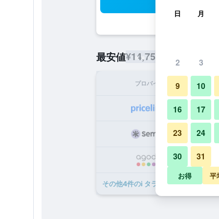
検
日
月
¥14,751
最安値
/
1泊あたりの宿
2
3
プロバイダ
1泊
9
10
¥1
16
17
23
24
¥1
30
31
¥1
お得
平
​その他4​件のi タラ リゾート & スパ