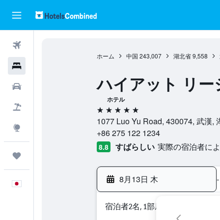
航空券
ホーム
中国
243,007
湖北省
9,558
ホテル
ハイアット リー
レンタカー
ホテル
航空券+ホテル
5つ星
1077 Luo Yu Road, 430074, 武漢
Explore
+86 275 122 1234
すばらしい
実際の宿泊者による
8.8
Trips
8月13日 木
-
日本語
宿泊者2名, 1​部屋