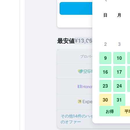
検
日
月
¥13,066
最安値
/
1泊あたりの宿
2
3
プロバイダ
1泊
9
10
¥1
16
17
23
24
¥1
30
31
¥1
お得
平
​その他14​件のハイアット リージェン
のオファー