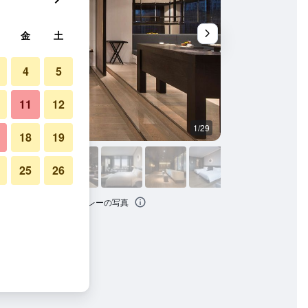
金
土
4
5
11
12
1/29
建物
18
19
25
26
ーハン オプティックス バレーの写真