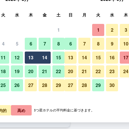
索
火
水
木
金
土
日
月
火
水
木
1
1
2
3
泊料金の最安値
4
5
6
7
8
6
7
8
9
10
レストラン
あたり合計
11
12
13
14
15
13
14
15
16
17
3,066
プランを見る
18
19
20
21
22
20
21
22
23
24
25
26
27
28
29
27
28
29
30
ハイアット リージェンシー ウ
3,191
プランを見る
5,016
プランを見る
均的
高め
3つ星ホテルの平均料金に基づきます。
シー ウーハン オプティックス バレー