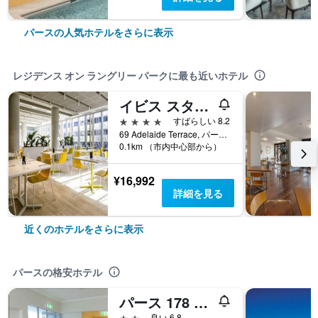
パースの人気ホテルをさらに表示
レジデンス オン ラングリー パークに最も近いホテル
イビス スタイルズ イースト パース
4つ星
すばらしい 8.2
69 Adelaide Terrace, パース, WA, オーストラリア
0.1km （市内中心部から）
¥16,992
詳細を見る
近くのホテルをさらに表示
パースの格安ホテル
パース 178 バックパッカーズ 【チェックイン時に要パスポート】
2つ星
良い 6.8