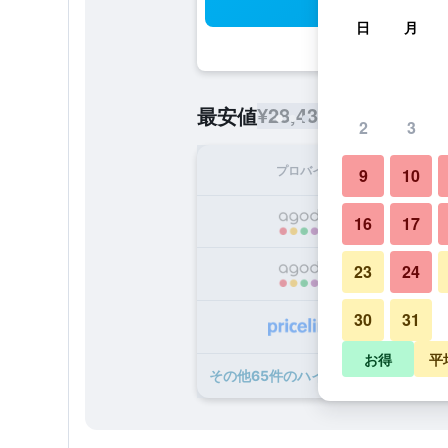
検
日
月
¥28,430
最安値
/
1泊あたりの宿
2
3
プロバイダ
1泊
9
10
¥2
16
17
23
24
¥2
30
31
¥3
お得
平
​その他65​件のハイアット リージ