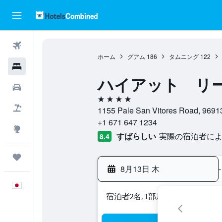
航空券
ホーム
グアム
186
タムニング
122
ホテル
ハイアット リ
レンタカー
4つ星
航空券+ホテル
1155 Pale San Vitores Road, 
+1 671 647 1234
Explore
すばらしい
実際の宿泊者による
8.4
Trips
8月13日 木
-
日本語
宿泊者2名, 1​部屋