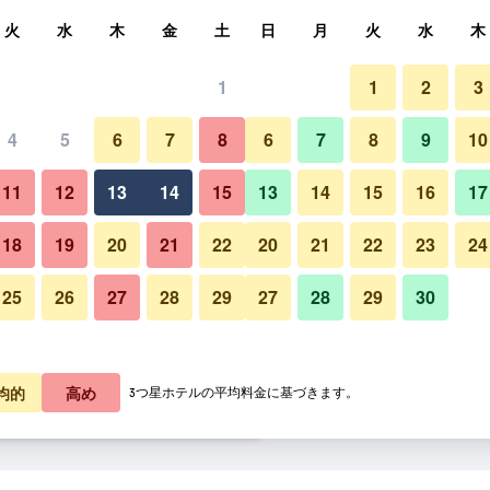
索
火
水
木
金
土
日
月
火
水
木
1
1
2
3
泊料金の最安値
4
5
6
7
8
6
7
8
9
10
レストラン
あたり合計
11
12
13
14
15
13
14
15
16
17
8,430
プランを見る
18
19
20
21
22
20
21
22
23
24
25
26
27
28
29
27
28
29
30
8,772
プランを見る
ハイアット リージェンシー 
0,670
プランを見る
均的
高め
3つ星ホテルの平均料金に基づきます。
ェンシー グアムのオファー