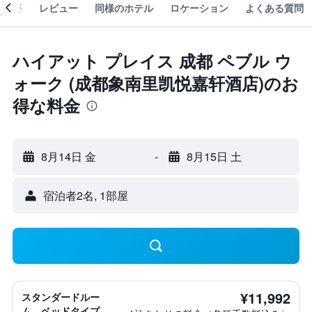
概要
レビュー
同様のホテル
ロケーション
よくある質問
ハイアット プレイス 成都 ペブル ウ
ォーク (成都象南里凯悦嘉轩酒店)のお
得な料金
8月14日 金
-
8月15日 土
宿泊者2名, 1​部屋
¥11,992
スタンダードルー
ム、ベッドタイプ情