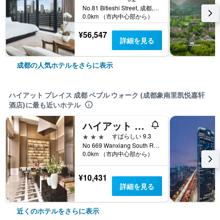
No.81 Bitieshi Street, 成都, 中国
0.0km （市内中心部から）
¥56,547
詳細を見る
成都の人気ホテルをさらに表示
ハイアット プレイス 成都 ペブル ウォーク (成都象南里凯悦嘉轩
酒店)に最も近いホテル
ハイアット ハウス成都ペブル ウォーク (成都象南里凯悦嘉寓酒店)
3つ星
すばらしい 9.3
No 669 Wanxiang South Road, 成都, 中国
0.0km （市内中心部から）
¥10,431
詳細を見る
近くのホテルをさらに表示