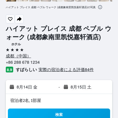
ハイアット プレイス 成都 ペブル ウォーク (成都象南里凯悦嘉轩酒店)の写真
ハイアット プレイス 成都 ペブル ウ
ォーク (成都象南里凯悦嘉轩酒店)
ホテル
4つ星
成都​（中国​）​
+86 288 678 1234
すばらしい
実際の宿泊者による評価84​件
8.9
8月14日 金
-
8月15日 土
宿泊者2名, 1​部屋
検索