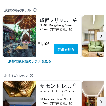
成都の格安ホテル
成都フリップフロップ ホステル (成都拖板鞋青年旅舍)
No.98, Dongsheng Street, 成都, 中国
2.1km （市内中心部から）
¥1,106
詳細を見る
成都で最安値のホテルを見る
おすすめホテル
ザ セント レジス チャンドゥ
5つ星
すばらしい
9.0
88 Taisheng Road South, 成都, 中国
0.7km （市内中心部から）