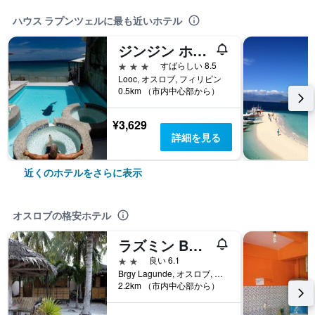
ハウス ラプンツェルに最も近いホテル
ジンジン ホテル & リゾート
3つ星
すばらしい 8.5
Looc, オスロブ, フィリピン
0.5km （市内中心部から）
¥3,629
詳細を見る
近くのホテルをさらに表示
オスロブの格安ホテル
ラズミン BH ホワイト ハウス
2つ星
良い 6.1
Brgy Lagunde, オスロブ, フィリピン
2.2km （市内中心部から）