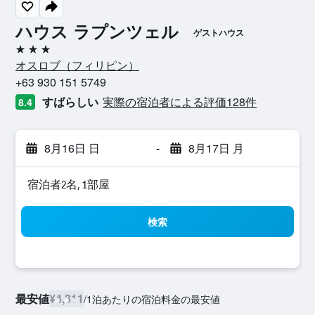
ハウス ラプンツェル
ゲストハウス
3つ星
オスロブ​（フィリピン​）​
+63 930 151 5749
すばらしい
実際の宿泊者による評価128​件
8.4
8月16日 日
-
8月17日 月
宿泊者2名, 1​部屋
検索
最安値
¥4,311
/
1泊あたりの宿泊料金の最安値