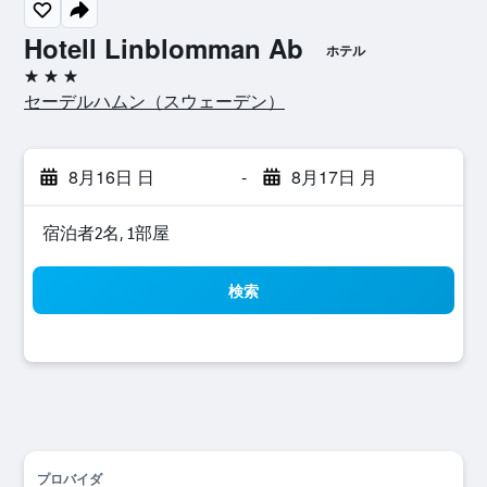
Hotell Linblomman Ab
ホテル
3つ星
セーデルハムン​（スウェーデン​）​
8月16日 日
-
8月17日 月
宿泊者2名, 1​部屋
検索
プロバイダ