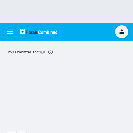
Hotell Linblomman Abの写真