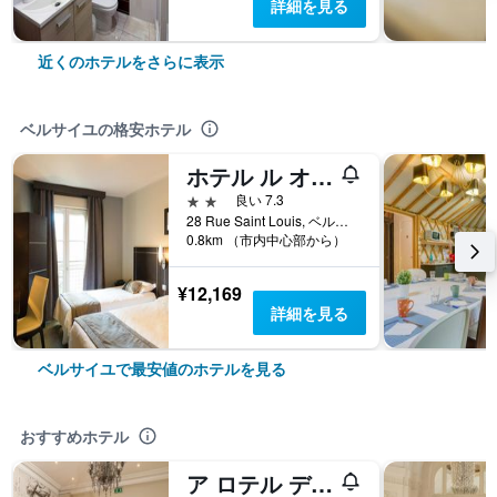
詳細を見る
近くのホテルをさらに表示
ベルサイユの格安ホテル
ホテル ル オーム サン ルイ
2つ星
良い 7.3
28 Rue Saint Louis, ベルサイユ, イヴリーヌ県, フランス
0.8km （市内中心部から）
¥12,169
詳細を見る
ベルサイユで最安値のホテルを見る
おすすめホテル
ア ロテル デ ロワ