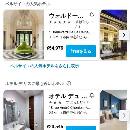
ベルサイユの人気ホテル
ウォルドーフ アストリア ベルサイユ - トリアノン パレス
5つ星
すばらしい
8.1
1 Boulevard De La Reine, ベルサイユ, イヴリーヌ県, フランス
0.0km （市内中心部から）
¥54,976
詳細を見る
ベルサイユの人気ホテルをさらに表示
ホテル デ リスに最も近いホテル
オテル デュ シュヴァル ルージュ
3つ星
すばらしい 8.0
18 rue André Chénier, ベルサイユ, イヴリーヌ県, フランス
0.1km （市内中心部から）
¥20,545