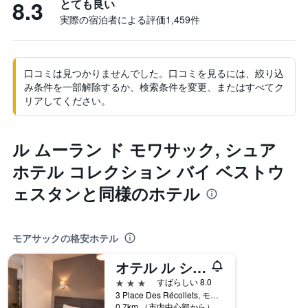
8.3
とても良い
実際の宿泊者による評価1,459​件
口コミは見つかりませんでした。口コミを見るには、絞り込
み条件を一部解除するか、検索条件を変更、またはすべてク
リアしてください。
ル ムーラン ド モワサック, シュア
ホテル コレクション バイ ベストウ
ェスタンと同様のホテル
モアサックの格安ホテル
オテル ル シャポン フィン
3つ星
すばらしい 8.0
3 Place Des Récollets, モアサック, タルヌ＝エ＝ガロンヌ県, フランス
0.7km （市内中心部から）