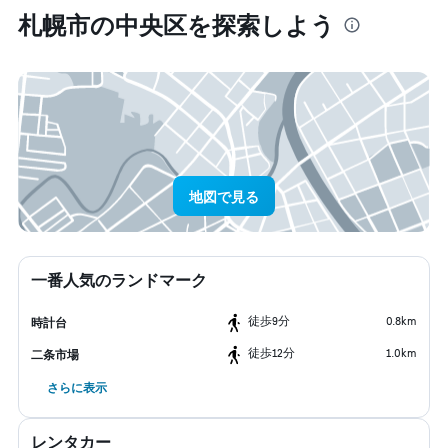
札幌市​の中央区​を探索しよう
地図で見る
一番人気のランドマーク
​徒歩9分
0.8km
時計台
​徒歩12分
1.0km
二条市場
さらに表示
レンタカー