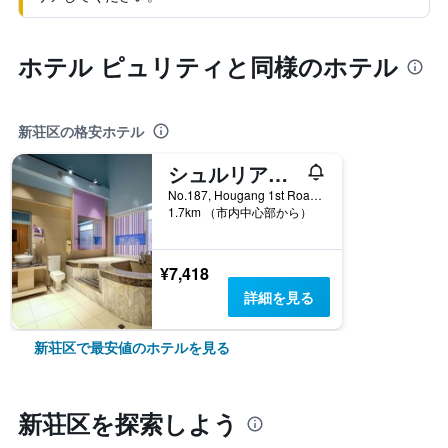
ホテル ピュリティと同様のホテル
新荘区の格安ホテル
シュルリアル モーテル - シンジュン ブランチ
No.187, Hougang 1st Road, 新荘区, 台湾
1.7km （市内中心部から）
¥7,418
詳細を見る
新荘区で最安値のホテルを見る
新荘区​を探索しよう