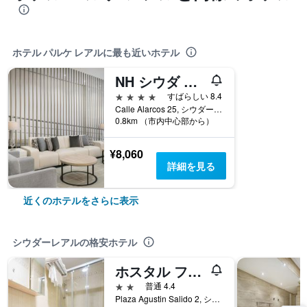
ホテル パルケ レアルに最も近いホテル
NH シウダ レアル
4つ星
すばらしい 8.4
Calle Alarcos 25, シウダーレアル, シウダ・レアル県, スペイン
0.8km （市内中心部から）
¥8,060
詳細を見る
近くのホテルをさらに表示
シウダーレアルの格安ホテル
ホスタル フラスカ、ヴィーヴェレ ステイズ
2つ星
普通 4.4
Plaza Agustin Salido 2, シウダーレアル, シウダ・レアル県, スペイン