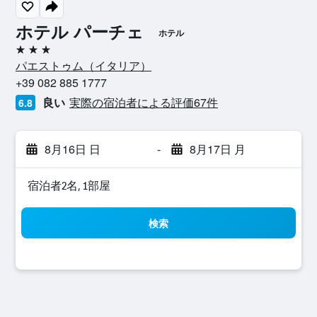
ホテル パーチェ
ホテル
3つ星
パエストゥム​（イタリア​）​
+39 082 885 1777
良い
実際の宿泊者による評価67​件
6.8
8月16日 日
-
8月17日 月
宿泊者2名, 1​部屋
検索