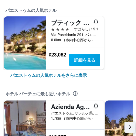
パエストゥムの人気ホテル
ブティック ホテル エスプラナード
4つ星
すばらしい 9.1
Via Poseidonia 291, パエストゥム, サレルノ県, イタリア
0.0km （市内中心部から）
¥23,082
詳細を見る
パエストゥムの人気ホテルをさらに表示
ホテル パーチェに最も近いホテル
Azienda Agrituristica Seliano
パエストゥム, サレルノ県, イタリア
1.7km （市内中心部から）