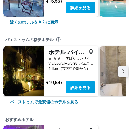
¥16,567
詳細を見る
近くのホテルをさらに表示
パエストゥムの格安ホテル
ホテル パイストス
3つ星
すばらしい 9.2
Via Laura Mare 39, パエストゥム, サレルノ県, イタリア
4.1km （市内中心部から）
¥10,887
詳細を見る
パエストゥムで最安値のホテルを見る
おすすめホテル