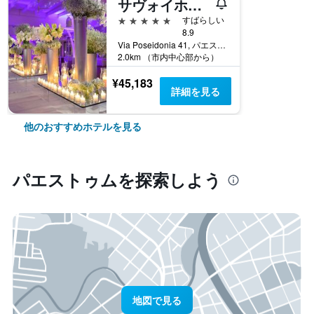
サヴォイホテル＆スパ
5つ星
すばらしい
8.9
Via Poseidonia 41, パエストゥム, サレルノ県, イタリア
2.0km （市内中心部から）
¥45,183
詳細を見る
他のおすすめホテルを見る
パエストゥム​を探索しよう
地図で見る