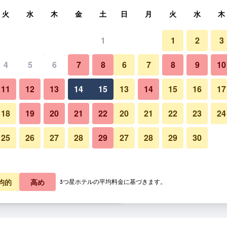
索
火
水
木
金
土
日
月
火
水
木
1
1
2
3
泊料金の最安値
4
5
6
7
8
6
7
8
9
10
バルコニー
あたり合計
11
12
13
14
15
13
14
15
16
17
5,112
プランを見る
18
19
20
21
22
20
21
22
23
24
25
26
27
28
29
27
28
29
30
ホテル オリヴェトの写真
5,940
プランを見る
8,409
プランを見る
均的
高め
3つ星ホテルの平均料金に基づきます。
ファー