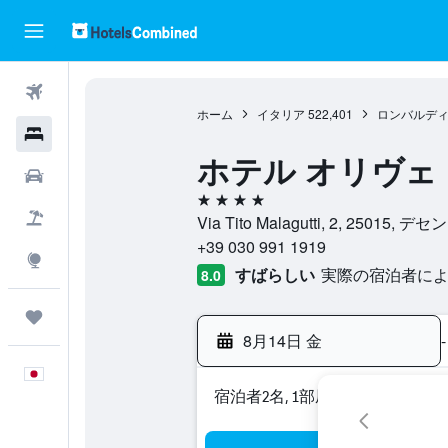
航空券
ホーム
イタリア
522,401
ロンバルデ
ホテル
ホテル オリヴェ
レンタカー
4つ星
航空券+ホテル
Via Tito Malagutti, 2, 2
+39 030 991 1919
Explore
すばらしい
実際の宿泊者による
8.0
Trips
8月14日 金
-
日本語
宿泊者2名, 1​部屋