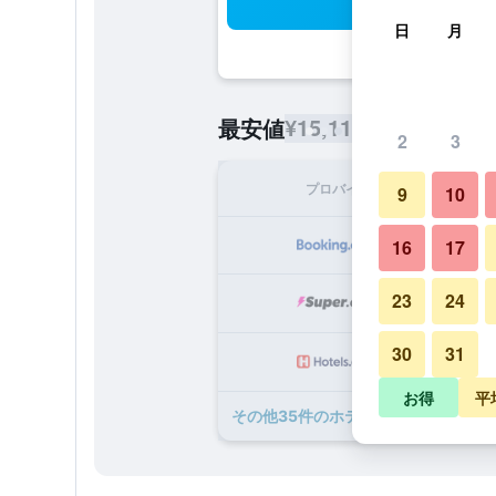
検
日
月
¥15,112
最安値
/
1泊あたりの宿
2
3
プロバイダ
1泊
9
10
¥1
16
17
23
24
¥1
30
31
¥1
お得
平
​その他35​件のホテル オリヴェトのオ