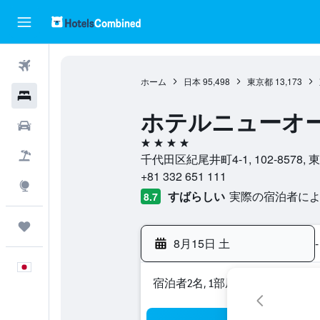
航空券
ホーム
日本
95,498
東京都
13,173
ホテル
ホテルニューオー
レンタカー
4つ星
航空券+ホテル
千代田区紀尾井町4-1, 102-8578, 
+81 332 651 111
Explore
すばらしい
実際の宿泊者による
8.7
Trips
8月15日 土
-
日本語
宿泊者2名, 1​部屋