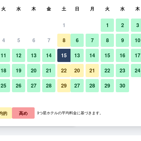
索
火
水
木
金
土
日
月
火
水
木
1
1
2
3
泊料金の最安値
4
5
6
7
8
6
7
8
9
10
寝室
あたり合計
11
12
13
14
15
13
14
15
16
17
2,353
プランを見る
18
19
20
21
22
20
21
22
23
24
25
26
27
28
29
27
28
29
30
2,356
プランを見る
3,316
プランを見る
ホテルニューオータニ 東京 ザ
均的
高め
3つ星ホテルの平均料金に基づきます。
 東京 ザ・メインのオファー