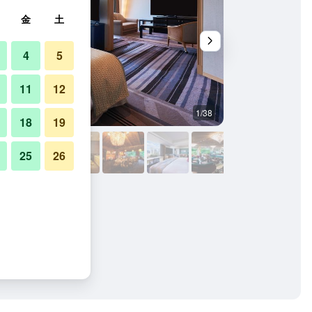
金
土
4
5
11
12
1/38
屋外の景色
18
19
25
26
・メインの写真