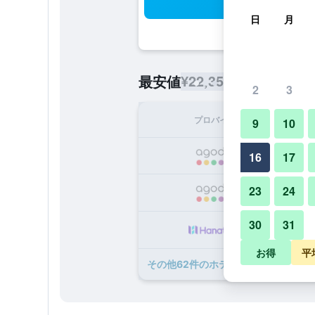
検
日
月
¥22,353
最安値
/
1泊あたりの宿
2
3
プロバイダ
1泊
9
10
¥2
16
17
23
24
¥2
30
31
¥2
お得
平
​その他62​件のホテルニューオータニ