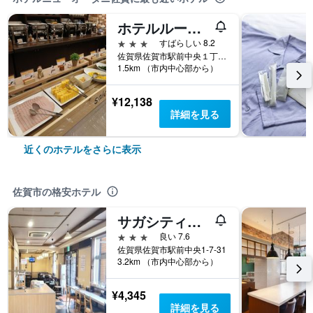
ホテルルートイン佐賀駅前
3つ星
すばらしい 8.2
佐賀県佐賀市駅前中央１丁目９番５０号
1.5km （市内中心部から）
¥12,138
詳細を見る
近くのホテルをさらに表示
佐賀市の格安ホテル
サガシティホテル
3つ星
良い 7.6
佐賀県佐賀市駅前中央1-7-31
3.2km （市内中心部から）
¥4,345
詳細を見る