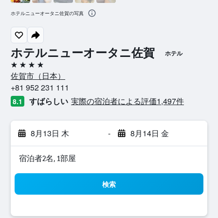
ホテルニューオータニ佐賀の写真
ホテルニューオータニ佐賀
ホテル
4つ星
佐賀市​（日本​）​
+81 952 231 111
すばらしい
実際の宿泊者による評価1,497​件
8.1
8月13日 木
-
8月14日 金
宿泊者2名, 1​部屋
検索