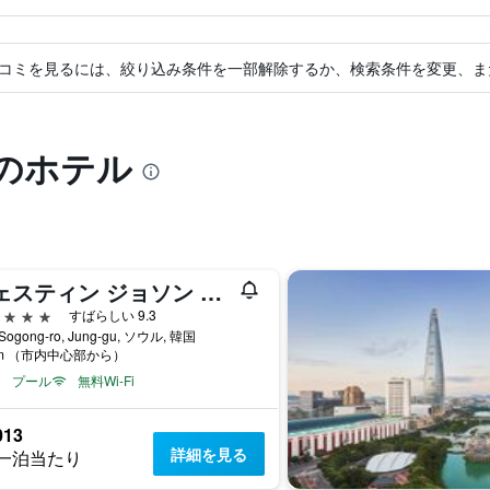
コミを見るには、絞り込み条件を一部解除するか、検索条件を変更、ま
のホテル
ウェスティン ジョソン ソウル
星
すばらしい 9.3
 Sogong-ro, Jung-gu, ソウル, 韓国
km （市内中心部から）
プール
無料Wi-Fi
013
詳細を見る
一泊当たり