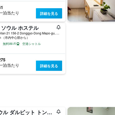
41
一泊当たり
詳細を見る
H ソウル ホステル
Magellan 21 156-2 Donggyo-Dong Mapo-gu, ソウル, 韓国
km （市内中心部から）
無料Wi-Fi
空港シャトル
275
一泊当たり
詳細を見る
ソウル ダルビット トンデムン ゲストハウス