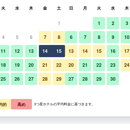
索
火
水
木
金
土
日
月
火
水
木
1
1
2
3
4
5
6
7
8
6
7
8
9
10
11
12
13
14
15
13
14
15
16
17
料金を表示
18
19
20
21
22
20
21
22
23
24
25
26
27
28
29
27
28
29
30
料金を表示
料金を表示
均的
高め
3つ星ホテルの平均料金に基づきます。