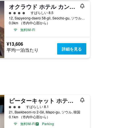
オクラウド ホテル カンナム
4​クラス評価
すばらしい 8.5
12, Sapyeong-daero 58-gil, Seocho-gu, ソウル, 韓国
0.0km （市内中心部から）
無料Wi-Fi
¥13,606
詳細を見る
平均一泊当たり
ピーターキャット ホテル シンチョン ホンデ (彼得貓酒店新村弘大店)
3​クラス評価
すばらしい 8.1
21, Baekbeom-ro 2-Gil, Mapo-gu, ソウル, 韓国
0.1km （市内中心部から）
無料Wi-Fi
Parking