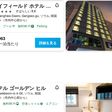
メイフィールド ホテル ソウル
星
すばらしい 8.8
Banghwa-Daero, Gangseo-gu, ソウル, 韓国
km （市内中心部から）
プール
無料Wi-Fi
Parking
963
詳細を見る
一泊当たり
テル ゴールデン ヒル
aekbeom-ro 4-Gil, ソウル, 韓国
km （市内中心部から）
無料Wi-Fi
空港シャトル
エアコン