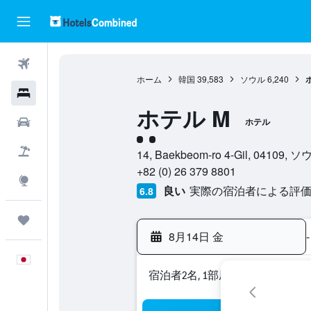
航空券
ホーム
韓国
39,583
ソウル
6,240
ホテル
ホテル M
レンタカー
ホテル
2​クラス評価
航空券+ホテル
14, Baekbeom-ro 4-Gil, 0410
+82 (0) 26 379 8801
Explore
良い
実際の宿泊者による評価3
6.8
Trips
8月14日 金
-
日本語
宿泊者2名, 1​部屋