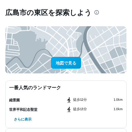
広島市​の東区​を探索しよう
地図で見る
一番人気のランドマーク
​徒歩12分
1.0km
縮景園
​徒歩13分
1.0km
世界平和記念聖堂
さらに表示