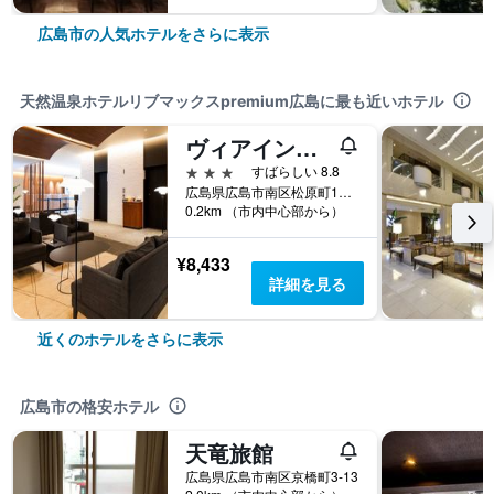
広島市の人気ホテルをさらに表示
天然温泉ホテルリブマックスpremium広島に最も近いホテル
ヴィアインプライム広島新幹線口紅葉の湯 (JR西日本グループ)
3つ星
すばらしい 8.8
広島県広島市南区松原町1番6号
0.2km （市内中心部から）
¥8,433
詳細を見る
近くのホテルをさらに表示
広島市の格安ホテル
天竜旅館
広島県広島市南区京橋町3-13