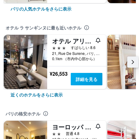
パリの人気ホテルをさらに表示
オテル ラ サンギンヌに最も近いホテル
オテル アリソン
3つ星
すばらしい 8.6
21, Rue De Surene, パリ, フランス
0.1km （市内中心部から）
¥26,553
詳細を見る
近くのホテルをさらに表示
パリの格安ホテル
ヨーロッパ BLV パリ
2つ星
普通 4.8