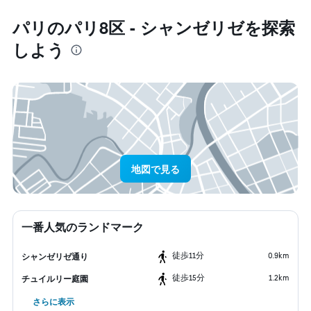
パリ​のパリ8区 - シャンゼリゼ​を探索
しよう
地図で見る
一番人気のランドマーク
​徒歩11分
0.9km
シャンゼリゼ通り
​徒歩15分
1.2km
チュイルリー庭園
さらに表示