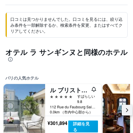
口コミは見つかりませんでした。口コミを見るには、絞り込
み条件を一部解除するか、検索条件を変更、またはすべてク
リアしてください。
オテル ラ サンギンヌと同様のホテル
パリの人気ホテル
ル ブリストル パリ - オートケル ホテルズ
5つ星
すばらしい
9.8
112 Rue du Faubourg Saint Honoré, パリ, フランス
0.0km （市内中心部から）
¥301,894
詳細を見
る